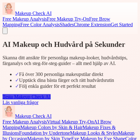
Makeup Check AI
Free Makeup Analysis
Free Makeup Try-On
Free Brow
Mapping
Free Color Analysis
Shades
Chrome Extension
Get Started
AI Makeup och Hudvård på Sekunder
Skanna ditt ansikte för personliga makeup-looker, hudvårdstips,
färganalys och steg-för-steg-guider – allt med hjälp av AI.
✓
Få över 300 personliga makeupstilar direkt
✓
Upptäck dina bästa färger och rätt hudvårdsrutin
✓
Följ enkla guider för ett perfekt resultat
Testa Makeup Check AI
Läs vanliga frågor
Makeup Check AI
Free Makeup Analysis
Virtual Makeup Try-On
AI Brow
Mapping
Makeup Colors by Skin & Hair
Makeup Fixes &
Illusions
Foundation by Undertone
Makeup Looks & Styles
Makeup
by Occasion
Makeup by Skin Type
Eye Makeup by Eye Shape
Color