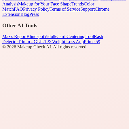
Analysis
Makeup for Your Face Shape
Trends
Color
Match
FAQ
Privacy Policy
Terms of Service
Support
Chrome
Extension
Blog
Press
Other AI Tools
Maxx Report
Blindspot
Vidulk
Card Centering Tool
Rash
Detector
Trimm - GLP-1 & Weight Loss App
Prime 59
©
2026
Makeup Check AI. All rights reserved.