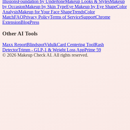
Illusions
Foundation by Undertone
Makeup Looks & Styles
Makeup
by Occasion
Makeup by Skin Type
Eye Makeup by Eye Shape
Color
Analysis
Makeup for Your Face Shape
Trends
Color
Match
FAQ
Privacy Policy
Terms of Service
Support
Chrome
Extension
Blog
Press
Other AI Tools
Maxx Report
Blindspot
Vidulk
Card Centering Tool
Rash
Detector
Trimm - GLP-1 & Weight Loss App
Prime 59
©
2026
Makeup Check AI. All rights reserved.