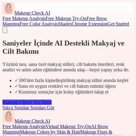
Makeup Check AI
Free Makeup Analysis
Free Makeup Try-On
Free Brow
Mapping
Free Color Analysis
Shades
Chrome Extension
Get Started
Saniyeler İçinde AI Destekli Makyaj ve
Cilt Bakımı
Yüzünü tara, sana özel makyaj stilleri, cilt bakımı önerileri, renk
analizi ve adım adım eğitimlere anında ulaş—hepsi yapay zeka ile.
✓
300'den fazla kişiselleştirilmiş makyaj stilini anında keşfet
✓
Sana en uygun renkleri ve cilt bakım rutinini öğren
✓
Kusursuz sonuçlar için kolay eğitimleri takip et
Makeup Check AI'ı Dene
Sıkça Sorulan Soruları Gör
Makeup Check AI
Free Makeup Analysis
Virtual Makeup Try-On
AI Brow
Mapping
Makeup Colors by Skin & Hair
Makeup Fixes &